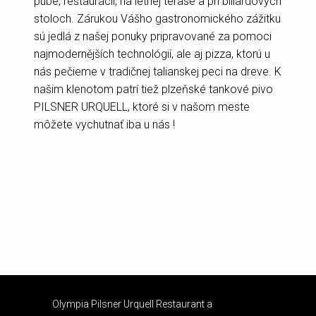
pube, reštaurácii, na letnej terase a pri biliardových
stoloch. Zárukou Vášho gastronomického zážitku
Ra
sú jedlá z našej ponuky pripravované za pomoci
najmodernějších technológií, ale aj pizza, ktorú u
nás pečieme v tradičnej talianskej peci na dreve. K
Se
našim klenotom patrí tiež plzeňské tankové pivo
PILSNER URQUELL, ktoré si v našom meste
po
môžete vychutnať iba u nás !
Olympia Pilsner Urquell Restaurant a
solidpixels.