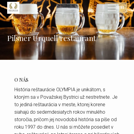
Menu
Úv
Pilsner Urquell restaurant
Me
Akc
O NÁS
Ga
História reštaurácie OLYMPIA je unikátom, s
ktorým sa v Považskej Bystrici už nestretnete. Je
Ko
to jediná reštaurácia v meste, ktorej korene
siahajú do sedemdesiatych rokov minulého
storočia, pričom jej novodobá história sa píše od
Piz
roku 1997 do dnes. U nás si môžete posediet v